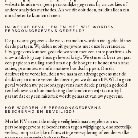
website houden we geen persoonlijke gegevens bij via cookies of
andere analytics methodes. Als we dit ooit doen, zal dit alleen zijn
om u beter te kunnen dienen.
IN WELKE GEVALLEN EN MET WIE WORDEN
PERSOONSGEGEVENS GEDEELD?
De persoonsgegevens die we verzamelen worden niet gedeeld met
derde partijen. Wij delen nooit gegevens met onze leveranciers.
Uw gegevens kunnen gedeeld worden met een transportfirma als
u uw artikels graag thuis geleverd krijgt. We sturen 2 keer per jaar
een papieren mailing rond om u op de hoogte te houden van onze
acties, promoties en informatieve boodschappen. Om dit
drukwerk te verdelen, delen we naam en adresgegevens met de
drukkerij en om te verzenden bezorgen we dit aan BPOST. In geen
geval worden uw persoonsgegevens met derde partijen gedeeld
ten behoeve van hun marketing doeleinden en wij staan altijd
garant dat er geen misbruik wordt gemaakt van uw gegevens.
HOE WORDEN JE PERSOONSGEGEVENS
BESCHERMD EN BEVEILIGD?
Merlet NV neemt de nodige veiligheidsmaatregelen om uw
persoonsgegevens te beschermen tegen wijzigingen, onopzettelijk
verlies, onopzettelijke of onwettige verwijdering of eender welke
vorm van onwettige behandeling.