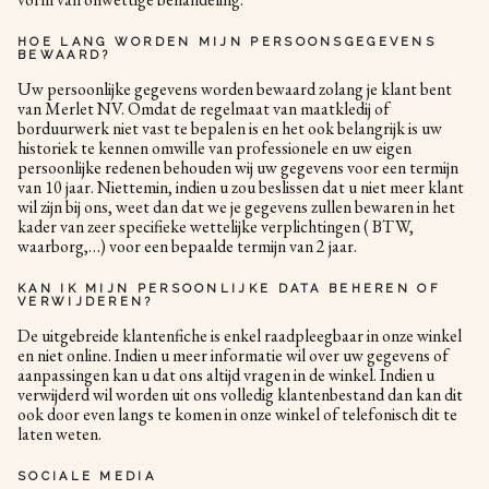
HOE LANG WORDEN MIJN PERSOONSGEGEVENS
BEWAARD?
Uw persoonlijke gegevens worden bewaard zolang je klant bent
van Merlet NV. Omdat de regelmaat van maatkledij of
borduurwerk niet vast te bepalen is en het ook belangrijk is uw
historiek te kennen omwille van professionele en uw eigen
persoonlijke redenen behouden wij uw gegevens voor een termijn
van 10 jaar. Niettemin, indien u zou beslissen dat u niet meer klant
wil zijn bij ons, weet dan dat we je gegevens zullen bewaren in het
kader van zeer specifieke wettelijke verplichtingen ( BTW,
waarborg,…) voor een bepaalde termijn van 2 jaar.
KAN IK MIJN PERSOONLIJKE DATA BEHEREN OF
VERWIJDEREN?
De uitgebreide klantenfiche is enkel raadpleegbaar in onze winkel
en niet online. Indien u meer informatie wil over uw gegevens of
aanpassingen kan u dat ons altijd vragen in de winkel. Indien u
verwijderd wil worden uit ons volledig klantenbestand dan kan dit
ook door even langs te komen in onze winkel of telefonisch dit te
laten weten.
SOCIALE MEDIA