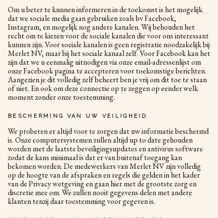
Om u beter te kunnen informeren in de toekomst is het mogelijk
dat we sociale media gaan gebruiken zoals bv Facebook,
Instagram, en mogelijk nog andere kanalen. Wij behouden het
recht om te kiezen voor de sociale kanalen die voor ons interessant
kunnen zijn. Voor sociale kanalen is geen registratie noodzakelijk bij
Merlet NV, maar bij het sociale kanaal zelf. Voor Facebook kan het
zijn dat we u eenmalig uitnodigen via onze email-adressenlijst om
onze Facebook pagina te accepteren voor toekomstige berichten.
Aangezien je dit volledig zelf beheert ben je vrij om dit toe te staan
of niet. En ook om deze connectie op te zeggen op eender welk
moment zonder onze toestemming.
BESCHERMING VAN UW VEILIGHEID
We proberen er altijd voor te zorgen dat uw informatie beschermd
is. Onze computersystemen zullen altijd up to date gehouden
worden met de laatste beveiligingsupdates en antivirus software
zodat de kans minimaal is dat er van buitenaf toegang kan
bekomen worden. De medewerkers van Merlet NV zijn volledig
op de hoogte van de afspraken en regels die gelden in het kader
van de Privacy wetgeving en gaan hier met de grootste zorg en
discretie mee om. We zullen nooit gegevens delen met andere
klanten tenzij daar toestemming voor gegeven is.