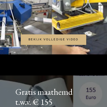
collectie of liever
één op maat?
BEKIJK VOLLEDIGE VIDEO
MAATHEMDEN
Gratis maathemd
t.w.v. € 155